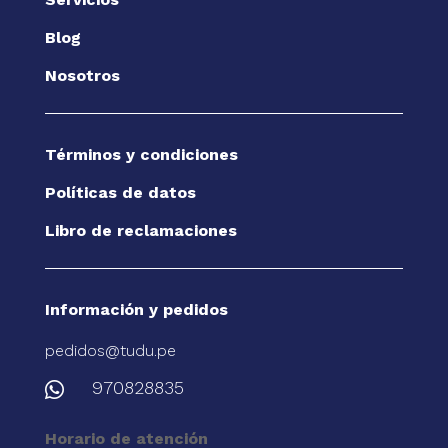
Blog
Nosotros
Términos y condiciones
Políticas de datos
Libro de reclamaciones
Información y pedidos
pedidos@tudu.pe
970828835

Horario de atención